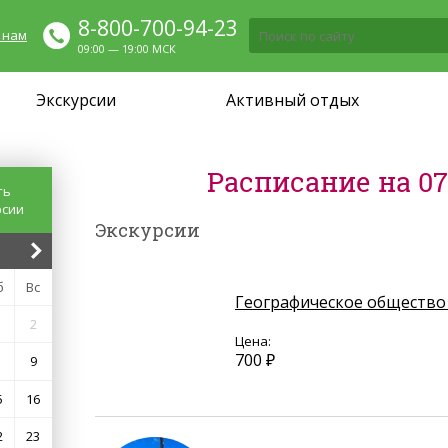
8-800-700-94-23
 нам
09:00 — 19:00 МСК
Экскурсии
Активный отдых
Расписание на 07.
ть
рсии
Экскурсии
б
Вс
Географическое общество
2
Цена:
700 ₽
9
5
16
2
23