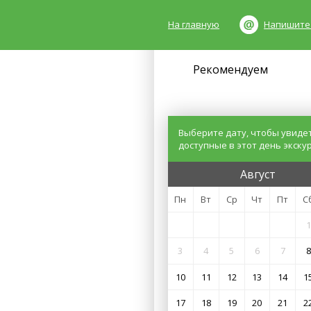
На главную
Напишите
Рекомендуем
Выберите дату, чтобы увиде
доступные в этот день экску
Август
Пн
Вт
Ср
Чт
Пт
С
1
3
4
5
6
7
8
10
11
12
13
14
1
17
18
19
20
21
2