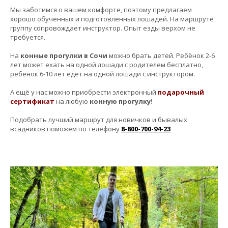
⠀
Мы заботимся о вашем комфорте, поэтому предлагаем
хорошо обученных и подготовленных лошадей. На маршруте
группу сопровождает инструктор. Опыт езды верхом не
требуется.
⠀
На
конные прогулки в Сочи
можно брать детей. Ребёнок 2-6
лет может ехать на одной лошади с родителем бесплатно,
ребёнок 6-10 лет едет на одной лошади с инструктором.
⠀
А ещё у нас можно приобрести электронный
подарочный
сертификат
на любую
конную прогулку
!
⠀
Подобрать лучший маршрут для новичков и бывалых
всадников поможем по телефону
8-800-700-94-23