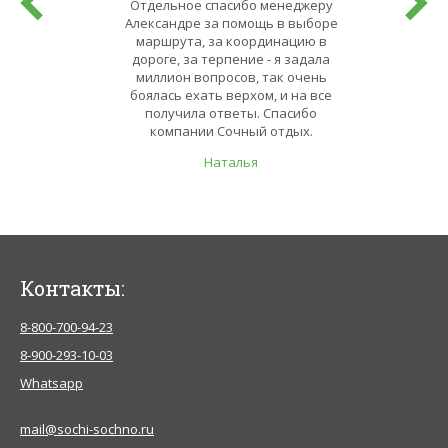
Отдельное спасибо менеджеру
Александре за помощь в выборе
маршрута, за координацию в
дороге, за терпение - я задала
миллион вопросов, так очень
боялась ехать верхом, и на все
получила ответы. Спасибо
компании Сочный отдых.
Наталья
Контакты:
8-800-700-94-23
8-900-293-10-03
Whatsapp
mail@sochi-sochno.ru