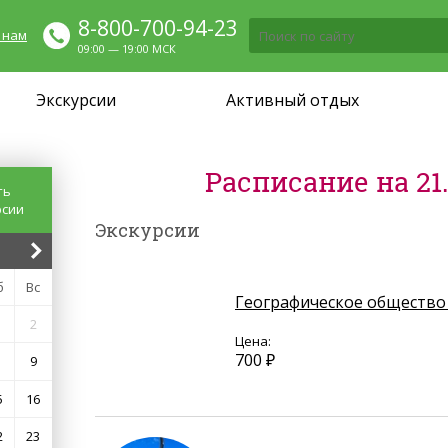
8-800-700-94-23
 нам
09:00 — 19:00 МСК
Экскурсии
Активный отдых
Расписание на 21.
ть
рсии
Экскурсии
б
Вс
Географическое общество
2
Цена:
700 ₽
9
5
16
2
23