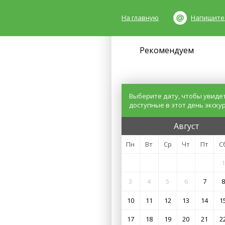
На главную
Напишите
Рекомендуем
Выберите дату, чтобы увиде
доступные в этот день экску
Август
Пн
Вт
Ср
Чт
Пт
С
1
3
4
5
6
7
8
10
11
12
13
14
1
17
18
19
20
21
2