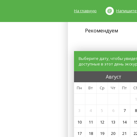
На главную
Напишите
Рекомендуем
Выберите дату, чтобы увиде
доступные в этот день экску
Август
Пн
Вт
Ср
Чт
Пт
С
1
3
4
5
6
7
8
10
11
12
13
14
1
17
18
19
20
21
2