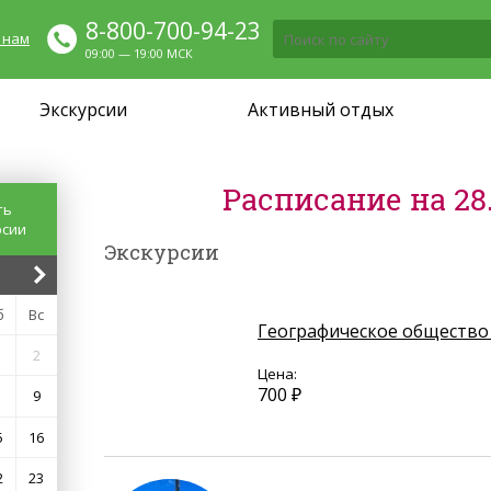
8-800-700-94-23
 нам
09:00 — 19:00 МСК
Экскурсии
Активный отдых
Расписание на 28.
ть
рсии
Экскурсии
б
Вс
Географическое общество
2
Цена:
700 ₽
9
5
16
2
23